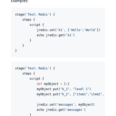
Examples:
stage(
'
Test: Redis
'
) {

    steps {

        script {

            jredis
.
set(
'
k1
'
, [
'
Hello
'
:
'
World
'
])

            echo jredis
.
get(
'
k1
'
)

        }

    }

}
stage(
'
Test: Redis
'
) {

    steps {

        script {

def
 myObject 
=
 [:]

            myObject
.
put(
"
k_1
"
, 
"
level 1
"
)

            myObject
.
put(
"
k_2
"
, [
"
item1
"
,
"
item2
"
, [
"
k_3
            jredis
.
set(
'
messages
'
, myObject)

            echo jredis
.
get(
'
messages
'
)

        }
